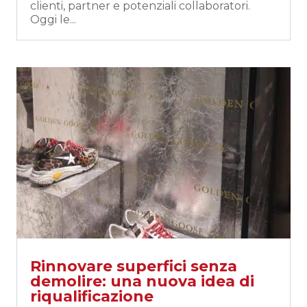
clienti, partner e potenziali collaboratori.
Oggi le...
Rinnovare superfici senza
demolire: una nuova idea di
riqualificazione