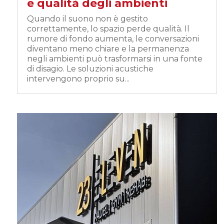
e qualità degli ambienti
Quando il suono non è gestito
correttamente, lo spazio perde qualità. Il
rumore di fondo aumenta, le conversazioni
diventano meno chiare e la permanenza
negli ambienti può trasformarsi in una fonte
di disagio. Le soluzioni acustiche
intervengono proprio su...