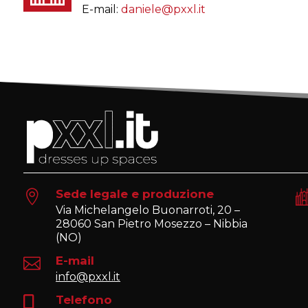
E-mail:
daniele@pxxl.it
Sede legale e produzione

Via Michelangelo Buonarroti, 20 –
28060 San Pietro Mosezzo – Nibbia
(NO)
E-mail

info@pxxl.it
Telefono
